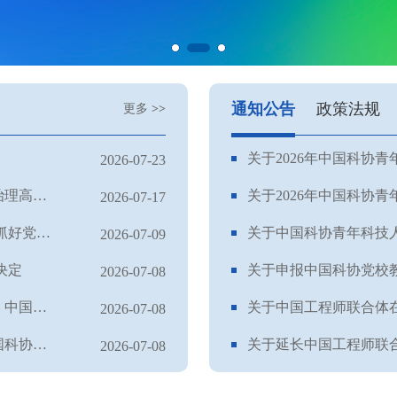
通知公告
政策法规
更多
>>
2026-07-23
习近平出席2026世界人工智能大会暨人工智能全球治理高级别会议开幕式并发表主旨讲话
2026-07-17
丁薛祥在两院院士大会第二次全体会议上强调 全力抓好党中央关于科技事业各项部署的落实 加快推进高水平科...
2026-07-09
决定
关于申报中国科协党校
2026-07-08
习近平：在国家科学技术奖励大会、两院院士大会、中国科协第十一次全国代表大会上的讲话
2026-07-08
习近平出席国家科学技术奖励大会两院院士大会中国科协第十一次全国代表大会并发表重要讲话
2026-07-08