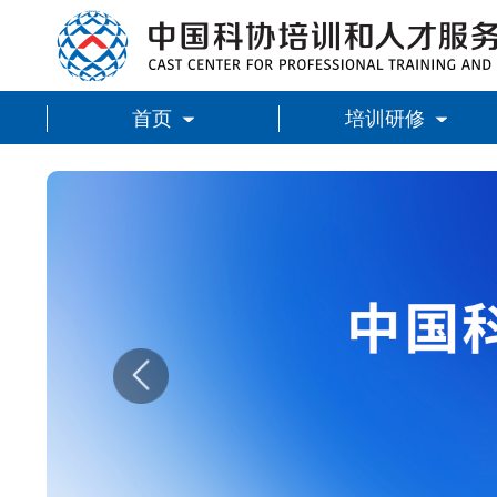
首页
培训研修