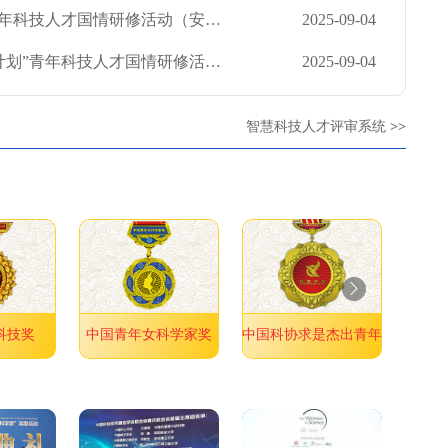
中国科协党校“领航计划”青年科技人才国情研修活动（安徽省科协党校班）在合肥举办
2025-09-04
计划”青年科技人才国情研修活动（总第101...
“
2025年中国科协党校“领航计划”青年科技人才国情研修活动-中国农学会班在衢州举办
2025-09-04
智慧科技人才评审系统
>>
科技奖
中国青年女科学家奖
中国科协求是杰出青年
全国创
奖