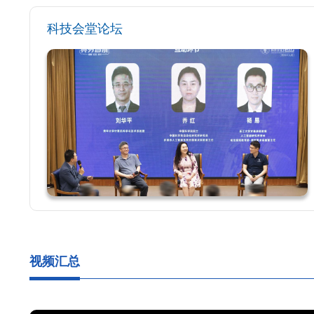
科技会堂论坛
视频汇总