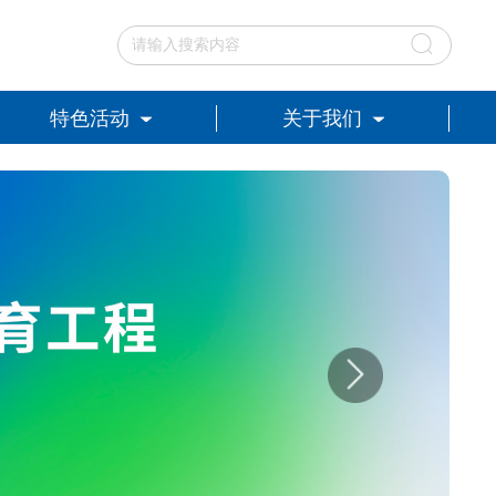
特色活动
关于我们