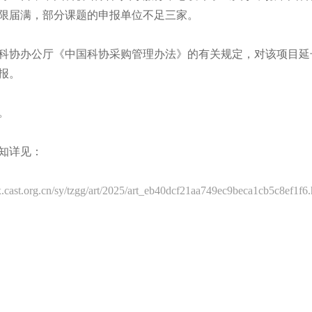
时限届满，部分课题的申报单位不足三家。
科协办公厅《中国科协采购管理办法》的有关规定，对该项目延长申报
报。
。
知详见：
zx.cast.org.cn/sy/tzgg/art/2025/art_eb40dcf21aa749ec9beca1cb5c8ef1f6.