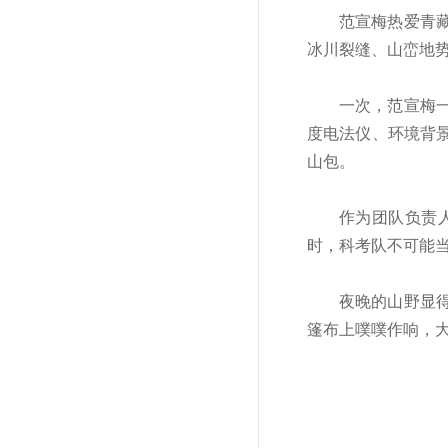
范宣梅热爱青
冰川裂缝、山峦地势
一次，范宣梅一
度电法仪、环境背
山包。
作为团队负责
时，科考队不可能
夜晚的山野显
篷布上噗噗作响，